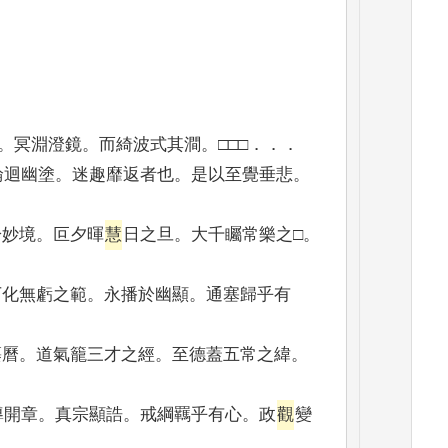
。
冥淵澄鏡
。
而綺波式其澗
。
□□□
．．．
輪迴幽塗
。
迷趣靡返者也
。
是以至覺垂悲
。
於妙境
。
叵夕暉
慧
日之旦
。
大千矚常樂之□
。
万化無虧之範
。
永播於幽顯
。
通塞歸乎有
纂曆
。
道氣籠三才之經
。
至德蓋五常之緯
。
導開章
。
真宗顯誥
。
戒綱羈乎有心
。
政
觀
變