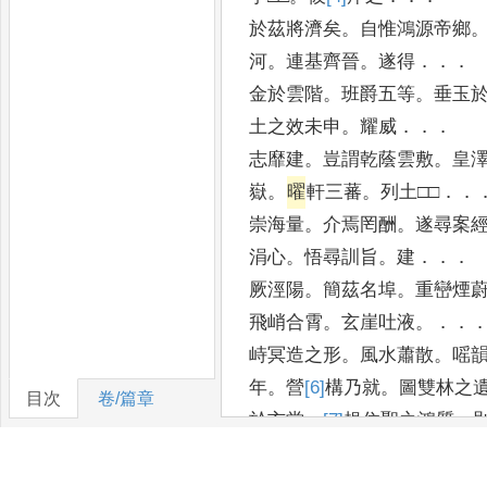
於茲將濟矣
。
自惟鴻源帝鄉
河
。
連基齊晉
。
遂得
．．．
金於雲階
。
班爵五等
。
垂玉
土之效未申
。
耀威
．．．
志靡建
。
豈謂乾蔭雲敷
。
皇
嶽
。
曜
軒三蕃
。
列土□□
．．
崇海量
。
介焉罔酬
。
遂尋案
涓心
。
悟尋訓旨
。
建
．．．
厥涇陽
。
簡茲名埠
。
重巒煙
飛峭合霄
。
玄崖吐液
。．．
峙冥造之形
。
風水蕭散
。
嗂
年
。
營
[6]
構
乃就
。
圖雙林之
目次
卷/篇章
於玄堂
。
[7]
規
住聖之鴻質
。
表朱光之鮮
。
暉暉焉
。
若□
．
饘
。
岌岌焉
。
如踊出之應法