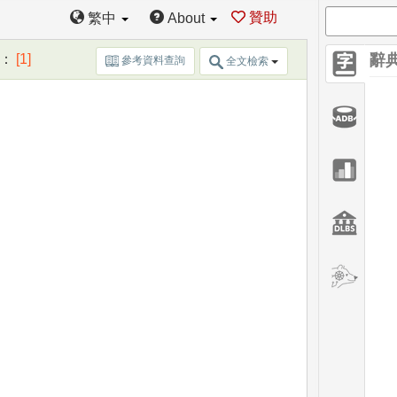
贊助
繁中
About
：
[1]
辭
參考資料查詢
全文檢索