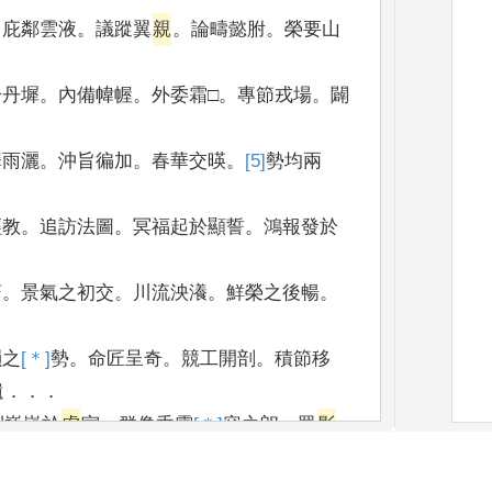
。
庇鄰雲液
。
議蹤翼
親
。
論疇懿胕
。
榮要山
於丹墀
。
內備幃幄
。
外委霜□
。
專節戎場
。
闢
澤雨灑
。
沖旨徧加
。
春華交暎
。
[5]
勢
均兩
．
經教
。
追訪法圖
。
冥福起於顯誓
。
鴻報發於
蔚
。
景氣之初交
。
川流泱瀁
。
鮮榮之後暢
。
．
韻之
[＊]
勢
。
命匠呈奇
。
競工開剖
。
積節移
遺
．．．
則巍嶷於
虛
室
。
群像垂霄
[＊]
容
之朗
。
眾
影
．．
機
。
又
[＊]
構
以房館
。
建之堂閣
。
藻潔渟津
。