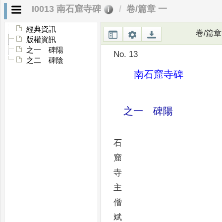
I0013 南石窟寺碑
卷/篇章 一
經典資訊
卷/篇章
版權資訊
之一 碑陽
No. 13
之二 碑陰
南石窟寺碑
之一 碑陽
石
窟
寺
主
僧
斌