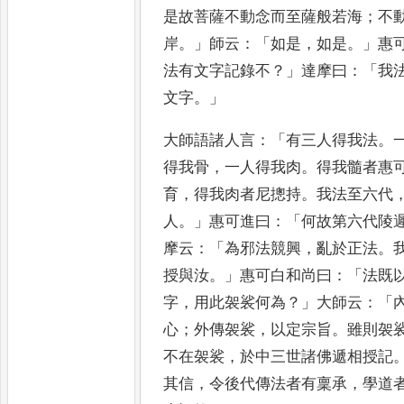
是故菩薩不動念而至薩般若海
；
不
岸
。」
師云
：「
如是
，
如是
。」
惠
法有
文字記錄不
？」
達摩曰
：「
我
文字
。」
大師語諸人言
：「
有三人得我法
。
得我骨
，
一人得我肉
。
得我髓者惠
育
，
得我肉者尼摠持
。
我法至六代
人
。」
惠可進曰
：「
何故第六代陵
摩云
：「
為邪法競興
，
亂於正法
。
授與汝
。」
惠可白和尚曰
：「
法既
字
，
用此袈裟何為
？」
大師云
：「
心
；
外傳袈裟
，
以定宗旨
。
雖則袈
不在袈裟
，
於中三世諸佛遞相授記
其信
，
令後代傳法者有稟承
，
學道