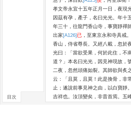
慧
子
，
深自歎
[A125]
羨
，
何聖加衛
孝文帝
永宜十五年正月一日
，
夜現
因
茲有孕
，
產子
，
名曰光光
。
年十
年
三十
，
往龍門香山寺
，
事寶靜禪
出家
[A126]
已
，
至東京永和寺具戒
香
山
，
侍省尊長
。
又經八載
，
忽於
光曰
：「
當欲受果
，
何於此住
，
不
道
？」
本名曰光光
，
因見神現故
，
二夜
，
忽然頭痛如裂
。
其師欲與炙
云
：「
且莫
，
且莫
！
此是換骨
，
非
止
；
遂說前事見神之由
，
以白寶靜
吉
祥也
。
汝頂變矣
，
非昔首焉
。
五
目次
異矣
。」
遂辭師南行
，
得遇達摩
，
卷/篇章
云
：
「
一真之法
，
盡可有矣
，
汝善
汝傳
信衣
，
各有所表
。」
慧可曰
：