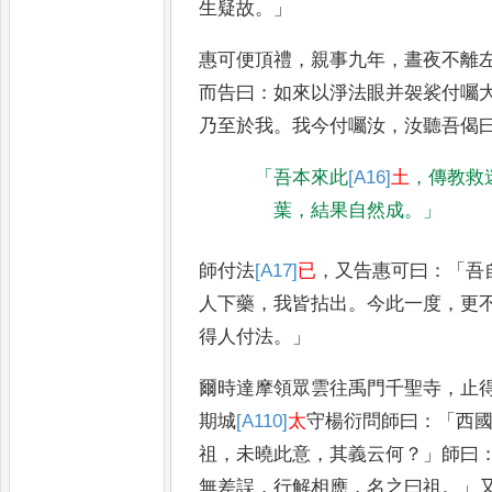
生疑故
。」
惠可便頂禮
，
親
事九年
，
晝夜不離
而告曰
：
如
來以淨法眼并袈裟付囑
乃
至於我
。
我今付囑汝
，
汝聽吾偈
「
吾本來此
[A16]
土
，
傳教救
葉
，
結果自然成
。」
師付法
[A17]
已
，
又
告惠可曰
：「
吾
人下藥
，
我皆拈
出
。
今此一度
，
更
得人付法
。」
爾時達
摩領眾雲往禹門千聖寺
，
止
期城
[A110]
太
守楊衍問師曰
：「
西
祖
，
未曉此意
，
其義云何
？」
師曰
無差誤
，
行解相應
，
名之曰祖
。」