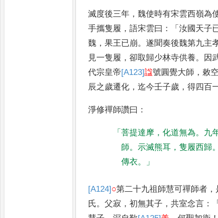
滅度後三年
，
魏使時有宋雲西嶺
為
手攜隻履
，
語宋雲曰
：「
汝國
天子
魏
，
果王已崩
。
遂聞奏後魏第
九主
見一隻履
，
卻取歸少林
寺供養
。
因
代宗皇帝
[A123]
諡
號圓
覺大師
，
敕
辰之歲遷化
，
迄今
壬子歲
，
得四百
淨修禪師讚曰
：
「
菩提達摩
，
化道無為
。
九
師
。
示滅熊
耳
，
隻履西歸
傳衣
。」
[A124]
○
第二十九祖師慧可禪師者
，
氏
。
父寂
，
初無其子
，
共室念言
：