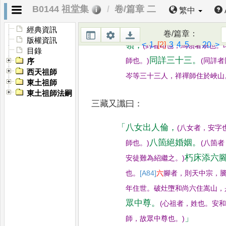
(
印宗法師本是
B0144 祖堂集
卷/篇章 二
繁中
迴成師子談
。
師
[A82]
子
。
)
(
經典資訊
印宗法師禮六祖便悟上乘
，
是成
卷/篇章
：
版權資訊
<
1
[2]
3
4
5
...
20
>
嶺
，
(
封者印也
，
馬嶺者宗也
。
目錄
同詳三十
三
。
師也
。
)
(
同詳者
序
西天祖師
岑等三十三人
，
祥禪師住於峽山
東土祖師
東土祖師法嗣
三藏又讖曰
：
「
八女出人倫
，
(
八女者
，
安字
八箇絕婚姻
。
師也
。
)
(
八箇
者
朽床添六
安徒難為紹繼之
。
)
也
。
[A84]
六
腳者
，
則天中
宗
，
年住世
。
破灶墮和尚六住嵩山
，
眾中
尊
。
(
心祖者
，
姓也
。
安
」
師
，
故眾中尊也
。
)