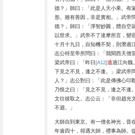
德
？」
師曰
：「
此是人天
小果
。
有
形
。
雖有善因
，
非是實相
。」
武帝
德
？」
師曰
：「
淨智妙圓
，
體自空
以世求
。」
武帝不了達摩所言
，
變
十月十九日
，
自知機不契
，
則
潛過
志公特至帝所問曰
：「
我聞
西天僧
梁武帝曰
：「
昨日
[A12]
逃
過江向
魏
下見之不見
，
逢之不逢
。」
梁武帝
人
？」
志公對曰
：「
此是傳佛心印
乃恨之曰
：「
見之不見
，
逢之不逢
文往彼取之
。
志公云
：「
非但趙光
不迴
。」
大師自到東京
。
有一僧名神光
，
昔
年逾四十
，
得遇大師
，
禮事
為師
。