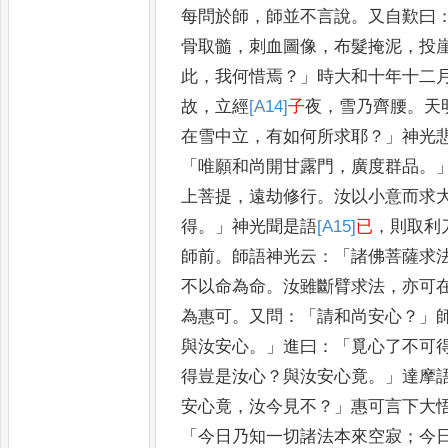
每問於師
，
師並不言說
。
又自
歎曰
骨取髓
，
刺血圖像
，
布髮掩泥
，
投
此
，
我何惜焉
？」
時大和十年十
二
故
，
立經
[A14]
子
夜
，
雪乃齊腰
。
天
在雪中立
，
有如何所求耶
？」
神光
「
唯願和尚開甘露門
，
廣度群品
。
上菩提
，
遠劫修行
。
汝以小意而求
得
。」
神光聞是語
[A15]
已
，
則取利
師前
。
師語神光云
：「
諸佛菩薩求
不以命為命
。
汝雖斷臂求法
，
亦可
為惠可
。
又問
：「
請和尚安心
？」
與汝安心
。」
進曰
：「
覓心了不可
得豈
是汝心
？
與汝安心竟
。」
達摩
安心
竟
，
汝今見不
？」
惠可言下大
「
今日
乃知一切諸法本來空寂
；
今