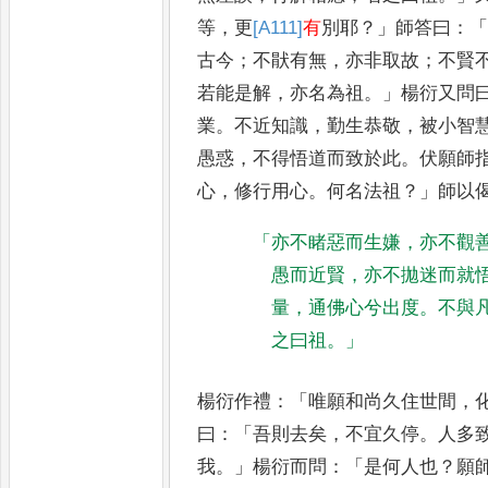
等
，
更
[A111]
有
別耶
？」
師答曰
：
古今
；
不猒有無
，
亦非取故
；
不賢
若能是解
，
亦名為祖
。」
楊衍又問
業
。
不近知識
，
勤生恭敬
，
被小智
愚惑
，
不得悟道而致於此
。
伏
願師
心
，
修行用心
。
何名法祖
？」
師以
「
亦不睹惡而生嫌
，
亦不觀
愚而近賢
，
亦不拋迷而就
量
，
通佛心兮出度
。
不與
之曰祖
。」
楊衍作禮
：「
唯願和尚久住世間
，
曰
：「
吾則去矣
，
不宜久停
。
人多
我
。」
楊衍而問
：「
是何人也
？
願