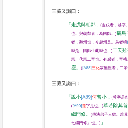
三藏又讖曰
：
「
走戊
與朝鄰
，
(
走戊者
，
越字
鵝烏
也
。
與朝鄰者
，
為國師
。
)
者
，
鵝州也
，
今越州是
。
烏者鳴
二天雖
縣是
。
國師生此縣也
。
)
宗
、
代宗二帝也
。
有感者
，
帝禮
塵
。
(
[A88]
三化
寂無塵者
，
二帝
三藏又讖曰
：
「
說小
[A89]
何
曾小
，
(
希字是
草若除其首
(
[A90]
遷
字是也
。
)
繼門修
。
(
傳法弟子
人數
。
准
」
七繼門修
』
也
。
)