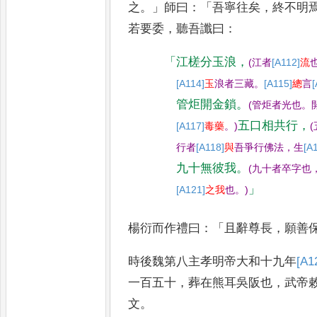
之
。」
師
曰
：「
吾寧往矣
，
終不明
若要委
，
聽
吾讖曰
：
「
江槎分玉浪
，
(
江者
[A112]
流
[A114]
玉
浪者三藏
。
[A115]
總
言
[
管炬開金鎖
。
(
管炬者光也
。
五口相共行
，
[A117]
毒藥
。
)
(
行者
[A118]
與
吾爭行佛法
，
生
[A
九十無彼我
。
(
九十者卒字也
」
[A121]
之我
也
。
)
楊衍而作禮曰
：「
且辭尊長
，
願善
時後魏第八主孝明帝大和十九年
[A1
一百五十
，
葬在熊耳吳阪也
，
武帝
文
。