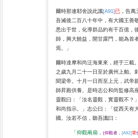
爾時那連耶舍說此讖
[A91]
已
，
告萬
吾滅後二百八十年中
，
有
大國王善
悉出于世
，
化導群
品約有千百億
，
師
，
興大饒益
，
開甘露門
，
能為首
焉
。」
爾時達摩
和尚泛海東來
，
經于三載
之
歲九月二十一日至於廣州上舶
。
聞梁帝
。
十月一日而至上元
，
武帝
師昇殿供養
。
是時志公和尚監修高
靈觀曰
：「
汝名靈觀
，
實靈觀不
？
和尚指示
。」
志公曰
：「
從西天有
國
。
汝若不信
，
聽吾讖曰
：
「
仰觀兩扇
，
(
仰觀者
，
[A92]
霄