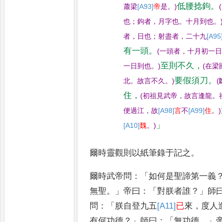
低腰捻鉤
。
蕭梁
[A93]
帝
是
。
)
(
也
；
鉤者
，
月字也
。
十月
到也
。
者
，
日也
；
射盡者
，
二十九
[A95
有一頭
。
(
一頭者
，
十
月初一
至則不久
，
一日到也
。
)
(
在梁
要假須刀
。
北
。
故言不久
。
)
(
住
，
(
初祖見武帝
，
故言逢龍
。
便過江
，
故
[A98]
言
不
[A99]
住
。
)
」
[A10]
魏
。
)
爾時靈觀則以紙筆
錄于記之
。
爾時武帝問
：「
如何是聖諦第一義
無聖
。」
帝曰
：「
對朕者誰
？」
師
問
：「
朕
自登九五
[A11]
已
來
，
度人
有何功德
？」
師曰
：「
無功德
。」