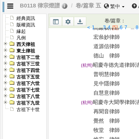
B0118 律宗燈譜
卷/篇章 五
繁中
化三學律師
大林聚律師
經典資訊
卷/篇章
：
版權資訊
<
1
嵩巖毓律師
...
3
4
[5]
6
7
...
8
緣起
宏叅妙律師
凡例
西天律祖
道源信律師
東土律祖
德山 律師
古祖下二世
古祖下三世
昭慶寺德先道律師
(
杭州
)
古祖下四世
普明慧律師
古祖下五世
見中隱律師
古祖下六世
古祖下七世
自慧意律師
古祖下八世
昭慶寺大聞學律師
(
杭州
)
古祖下九世
古祖下十世
再聞音律師
覺然 律師
牧堂 律師